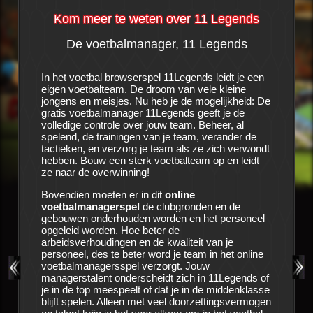
Kom meer te weten over 11 Legends
De voetbalmanager, 11 Legends
al
In het voetbal browserspel 11Legends leidt je een
eigen voetbalteam. De droom van vele kleine
Het is e
en
jongens en meisjes. Nu heb je de mogelijkheid: De
voetbalc
lt je
gratis voetbalmanager 11Legends geeft je de
met de cl
dit
volledige controle over jouw team. Beheer, al
Alle sei
etraind
spelend, de trainingen van je team, verander de
onderhan
peler
tactieken, en verzorg je team als ze zich verwondt
zien nog
en en de
hebben. Bouw een sterk voetbalteam op en leidt
voetbalm
en
ze naar de overwinning!
vragen z
 team
vervulle
beiden en
Bovendien moeten er in dit
online
jou in
11
st veel
voetbalmanagerspel
de clubgronden en de
cijfers 
cessen,
gebouwen onderhouden worden en het personeel
boeken, 
in dit
opgeleid worden. Hoe beter de
e
arbeidsverhoudingen en de kwaliteit van je
Zorg voo
verig
personeel, des te beter word je team in het online
opleiding
e te
voetbalmanagersspel verzorgt. Jouw
medische
niet,
managerstalent onderscheidt zich in 11Legends of
gezond bl
balspel,
je in de top meespeelt of dat je in de middenklasse
gelegenh
strijd te
blijft spelen. Alleen met veel doorzettingsvermogen
volgen. H
ub hun