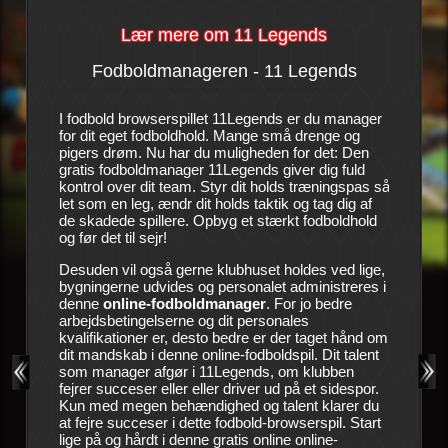
Lær mere om 11 Legends
Fodboldmanageren - 11 Legends
Histo
llet
I fodbold browserspillet 11Legends er du manager
Det er en
dhold.
for dit eget fodboldhold. Mange små drenge og
kan næst
 overfor
pigers drøm. Nu har du muligheden for det: Den
succeser
l ikke
gratis fodboldmanager 11Legends giver dig fuld
ser det h
spillerne
kontrol over dit team. Styr dit holds træningspas så
hårde ti
s arealer
let som en leg, ændr dit holds taktik og tag dig af
utålmodi
re holdet
de skadede spillere. Opbyg et stærkt fodboldhold
sidste c
og før det til sejr!
til. Led
et
ledelse s
ren og
Desuden vil også gerne klubhuset holdes ved lige,
manager.
en
bygningerne udvides og personalet administreres i
bringe kl
en, som
denne
online-fodboldmanager
. For jo bedre
succesma
en
arbejdsbetingelserne og dit personales
 at
kvalifikationer er, desto bedre er der taget hånd om
Dit værkt
ting.
dit mandskab i denne online-fodboldspil. Dit talent
gode træn
 andre
som manager afgør i 11Legends, om klubben
medicinsk
eller i
fejrer succeser eller eller driver ud på et sidespor.
raske og
 holds
Kun med megen behændighed og talent klarer du
deltage i
r enten
at fejre succeser i dette fodbold-browserspil. Start
hold frem
lige på og hårdt i denne gratis online online-
forbedre 