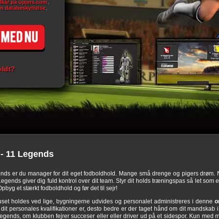
ilkår på upjers.com
.
m databeskyttelse
.
eldt?
- 11 Legends
ends er du manager for dit eget fodboldhold. Mange små drenge og pigers drøm. 
ends giver dig fuld kontrol over dit team. Styr dit holds træningspas så let som en
pbyg et stærkt fodboldhold og før det til sejr!
set holdes ved lige, bygningerne udvides og personalet administreres i denne
o
it personales kvalifikationer er, desto bedre er der taget hånd om dit mandskab i
egends, om klubben fejrer succeser eller eller driver ud på et sidespor. Kun me