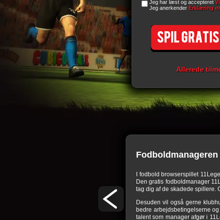
Jeg har læst og accepteret
V
Jeg anerkender
Erklæring o
Allerede tilm
Fodboldmanageren 
or nogle udfordringer. I dette
browserspil
skal
I fodbold browserspillet 11Leg
bens arealer skal bygges, passes og udvides for
Den gratis fodboldmanager 11Leg
ægtskilder. Det kræver megen behændighed hos
tag dig af de skadede spillere. O
erspil. Den, som udnytter alle muligheder som
Desuden vil også gerne klubhu
 så let som ingenting. Men undervurder ikke
bedre arbejdsbetingelserne og d
fodbold manager, i hvilke dit holds talent og
talent som manager afgør i 11L