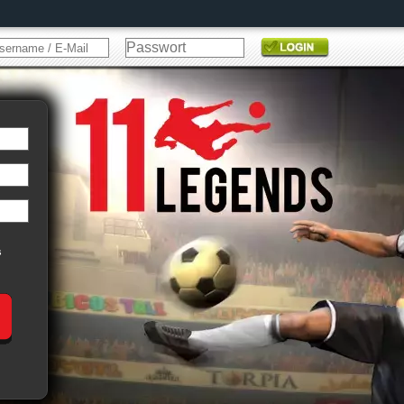
s
ggen!