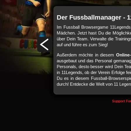
Der Fussballmanager - 
ger-Alltag stellt Dich vor
Im Fussball Browsergame 11Legends 
t und versorgt werden, wenn
Mädchen. Jetzt hast Du die Möglichkei
aut, gepflegt und erweitert
über Dein Team. Verwalte die Training
 ermöglichen und neue
auf und führe es zum Sieg!
ehst Du in diesem Fußball-
Außerdem möchte in diesem
Online
utzt schafft es mit etwas
ausgebaut und das Personal gemanaged
nicht, denn andere Manager
Personals, desto besser wird Dein Te
 Talente Deiner Mannschaft
in 11Legends, ob der Verein Erfolge feie
Du es in diesem Fussball-Browserspiel
nager von upjers.
durch! Entdecke die Welt von 11 Legen
Support
Fo