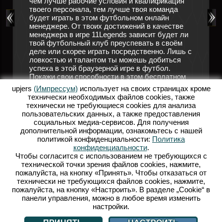
чем лучше рабочие условия и квалификация
 футбол.
твоего персонала, тем лучше твоя команда
Подручн
ников,
будет играть в этом футбольном онлайн
позабот
гулярно
менеджере. От твоих достижений в качестве
трениро
решающим
менеджера в игре 11Legends зависит будет ли
помощи,
твой футбольный клуб преуспевать в своём
форме, 
ков
деле или скорее играть посредственно. Лишь с
болельщ
ловкостью и талантом ты можешь добиться
мгновен
успеха в этой браузерной игре в футбол.
руковод
 в
Покажи свои способности в этом бесплатном
больше 
1Legends
футбольном онлайн менеджере! Открой для
своего 
ешь
upjers
(Импрессум)
использует на своих страницах кроме
себя мир 11 Legends и осуществи свою мечту о
прибыли
технически необходимых файлов сookies, также
собственной футбольной команде.
заработ
? Тогда
технически не требующиеся cookies для анализа
привлеч
пользовательских данных, а также предоставления
ОНЛАЙН ФУТБОЛЬНЫЙ МЕНЕДЖЕР
игроков
социальных медиа-сервисов. Для получения
футболь
ФУТБОЛЬНЫЕ ИГРЫ
дополнительной информации, ознакомьтесь с нашей
футболь
политикой конфиденциальности:
Политика
Р
стань в
конфиденциальности
.
Legend
Чтобы согласится с использованием не требующихся с
технической точки зрения файлов cookies, нажмите,
Б
пожалуйста, на кнопку «Принять». Чтобы отказаться от
технически не требующихся файлов cookies, нажмите,
пожалуйста, на кнопку «Настроить». В разделе „Cookie“ в
панели управления, можно в любое время изменить
настройки.