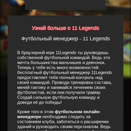
Узнай больше о 11 Legends
Футбольный менеджер - 11 Legends
Сюж
утбол
В браузерной игре 11Legends ты руководишь
дят
собственной футбольной командой. Ведь это
Произош
мечта большинства мальчишек и девчонок.
футболь
ра
Теперь у тебя есть много возможностей:
спортив
этой
бесплатный футбольный менеджер 11Legends
особо п
о
предоставляет тебе полный контроль над
конец, 
своей командой. Проводи тренировки состава,
и терпе
мо также
меняй тактику и занимайся лечением своих
что ещё
ации, за
футболистов, если они получили травму.
новый ф
ы
Создай сильную футбольную команду и
помощи 
 для
доведи её до победы!
тебе с 
здать
менедже
Кроме того в этом
футбольном онлайн-
существ
той
менеджере
необходимо следить за
в игре
1
кто
состоянием клуба, заботиться о расширении
из бедс
зданий и руководить своим персоналом. Ведь
состав 
жет