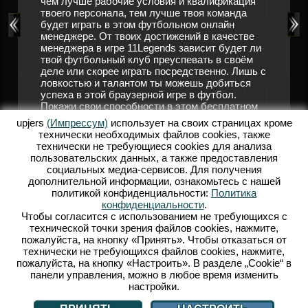
чем лучше рабочие условия и квалификация
 футбол.
твоего персонала, тем лучше твоя команда
Подручн
ников,
будет играть в этом футбольном онлайн
позабот
гулярно
менеджере. От твоих достижений в качестве
трениро
решающим
менеджера в игре 11Legends зависит будет ли
помощи,
твой футбольный клуб преуспевать в своём
форме, 
ков
деле или скорее играть посредственно. Лишь с
болельщ
ловкостью и талантом ты можешь добиться
мгновен
успеха в этой браузерной игре в футбол.
руковод
 в
Покажи свои способности в этом бесплатном
больше 
1Legends
футбольном онлайн менеджере! Открой для
своего 
ешь
upjers
(Импрессум)
использует на своих страницах кроме
себя мир 11 Legends и осуществи свою мечту о
прибыли
технически необходимых файлов сookies, также
собственной футбольной команде.
заработ
? Тогда
технически не требующиеся cookies для анализа
привлеч
пользовательских данных, а также предоставления
ОНЛАЙН ФУТБОЛЬНЫЙ МЕНЕДЖЕР
игроков
социальных медиа-сервисов. Для получения
футболь
ФУТБОЛЬНЫЕ ИГРЫ
дополнительной информации, ознакомьтесь с нашей
футболь
политикой конфиденциальности:
Политика
Р
стань в
конфиденциальности
.
Legend
Чтобы согласится с использованием не требующихся с
технической точки зрения файлов cookies, нажмите,
Б
пожалуйста, на кнопку «Принять». Чтобы отказаться от
технически не требующихся файлов cookies, нажмите,
пожалуйста, на кнопку «Настроить». В разделе „Cookie“ в
панели управления, можно в любое время изменить
настройки.