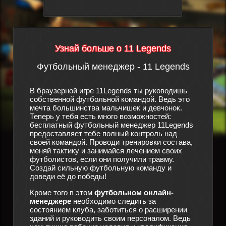
Узнай больше о 11 Legends
Футбольный менеджер - 11 Legends
Сюж
утбол
В браузерной игре 11Legends ты руководишь
дят
собственной футбольной командой. Ведь это
Произош
мечта большинства мальчишек и девчонок.
футболь
ра
Теперь у тебя есть много возможностей:
спортив
этой
бесплатный футбольный менеджер 11Legends
особо п
о
предоставляет тебе полный контроль над
конец, 
своей командой. Проводи тренировки состава,
и терпе
мо также
меняй тактику и занимайся лечением своих
что ещё
ации, за
футболистов, если они получили травму.
новый ф
ы
Создай сильную футбольную команду и
помощи 
 для
доведи её до победы!
тебе с 
здать
менедже
Кроме того в этом
футбольном онлайн-
существ
той
менеджере
необходимо следить за
в игре
1
кто
состоянием клуба, заботиться о расширении
из бедс
зданий и руководить своим персоналом. Ведь
состав 
жет