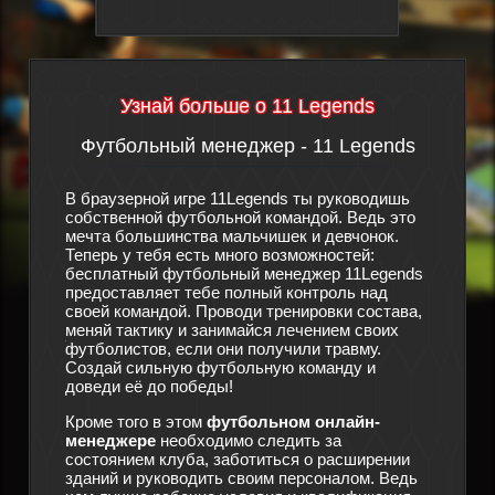
Узнай больше о 11 Legends
Футбольный менеджер - 11 Legends
Сюж
утбол
В браузерной игре 11Legends ты руководишь
дят
собственной футбольной командой. Ведь это
Произош
мечта большинства мальчишек и девчонок.
футболь
ра
Теперь у тебя есть много возможностей:
спортив
этой
бесплатный футбольный менеджер 11Legends
особо п
о
предоставляет тебе полный контроль над
конец, 
своей командой. Проводи тренировки состава,
и терпе
мо также
меняй тактику и занимайся лечением своих
что ещё
ации, за
футболистов, если они получили травму.
новый ф
ы
Создай сильную футбольную команду и
помощи 
 для
доведи её до победы!
тебе с 
здать
менедже
Кроме того в этом
футбольном онлайн-
существ
той
менеджере
необходимо следить за
в игре
1
кто
состоянием клуба, заботиться о расширении
из бедс
зданий и руководить своим персоналом. Ведь
состав 
жет