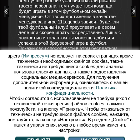
чем лучше рабочие условия и квалификация
 футбол.
твоего персонала, тем лучше твоя команда
Подручн
ников,
будет играть в этом футбольном онлайн
позабот
гулярно
менеджере. От твоих достижений в качестве
трениро
решающим
менеджера в игре 11Legends зависит будет ли
помощи,
твой футбольный клуб преуспевать в своём
форме, 
ков
деле или скорее играть посредственно. Лишь с
болельщ
ловкостью и талантом ты можешь добиться
мгновен
успеха в этой браузерной игре в футбол.
руковод
 в
Покажи свои способности в этом бесплатном
больше 
1Legends
футбольном онлайн менеджере! Открой для
своего 
ешь
upjers
(Импрессум)
использует на своих страницах кроме
себя мир 11 Legends и осуществи свою мечту о
прибыли
технически необходимых файлов сookies, также
собственной футбольной команде.
заработ
? Тогда
технически не требующиеся cookies для анализа
привлеч
пользовательских данных, а также предоставления
ОНЛАЙН ФУТБОЛЬНЫЙ МЕНЕДЖЕР
игроков
социальных медиа-сервисов. Для получения
футболь
ФУТБОЛЬНЫЕ ИГРЫ
дополнительной информации, ознакомьтесь с нашей
футболь
политикой конфиденциальности:
Политика
Р
стань в
конфиденциальности
.
Legend
Чтобы согласится с использованием не требующихся с
технической точки зрения файлов cookies, нажмите,
Б
пожалуйста, на кнопку «Принять». Чтобы отказаться от
технически не требующихся файлов cookies, нажмите,
пожалуйста, на кнопку «Настроить». В разделе „Cookie“ в
панели управления, можно в любое время изменить
настройки.