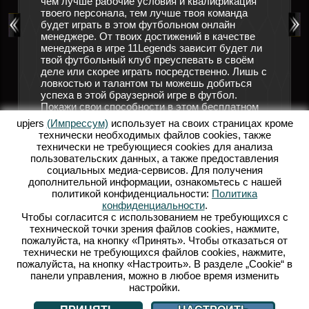
чем лучше рабочие условия и квалификация
 футбол.
твоего персонала, тем лучше твоя команда
Подручн
ников,
будет играть в этом футбольном онлайн
позабот
гулярно
менеджере. От твоих достижений в качестве
трениро
решающим
менеджера в игре 11Legends зависит будет ли
помощи,
твой футбольный клуб преуспевать в своём
форме, 
ков
деле или скорее играть посредственно. Лишь с
болельщ
ловкостью и талантом ты можешь добиться
мгновен
успеха в этой браузерной игре в футбол.
руковод
 в
Покажи свои способности в этом бесплатном
больше 
1Legends
футбольном онлайн менеджере! Открой для
своего 
ешь
upjers
(Импрессум)
использует на своих страницах кроме
себя мир 11 Legends и осуществи свою мечту о
прибыли
технически необходимых файлов сookies, также
собственной футбольной команде.
заработ
? Тогда
технически не требующиеся cookies для анализа
привлеч
пользовательских данных, а также предоставления
ОНЛАЙН ФУТБОЛЬНЫЙ МЕНЕДЖЕР
игроков
социальных медиа-сервисов. Для получения
футболь
ФУТБОЛЬНЫЕ ИГРЫ
дополнительной информации, ознакомьтесь с нашей
футболь
политикой конфиденциальности:
Политика
Р
стань в
конфиденциальности
.
Legend
Чтобы согласится с использованием не требующихся с
технической точки зрения файлов cookies, нажмите,
Б
пожалуйста, на кнопку «Принять». Чтобы отказаться от
технически не требующихся файлов cookies, нажмите,
пожалуйста, на кнопку «Настроить». В разделе „Cookie“ в
панели управления, можно в любое время изменить
настройки.