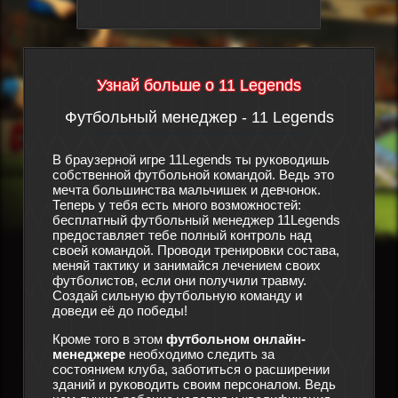
Узнай больше о 11 Legends
Футбольный менеджер - 11 Legends
Сюж
утбол
В браузерной игре 11Legends ты руководишь
дят
собственной футбольной командой. Ведь это
Произош
мечта большинства мальчишек и девчонок.
футболь
ра
Теперь у тебя есть много возможностей:
спортив
этой
бесплатный футбольный менеджер 11Legends
особо п
о
предоставляет тебе полный контроль над
конец, 
своей командой. Проводи тренировки состава,
и терпе
мо также
меняй тактику и занимайся лечением своих
что ещё
ации, за
футболистов, если они получили травму.
новый ф
ы
Создай сильную футбольную команду и
помощи 
 для
доведи её до победы!
тебе с 
здать
менедже
Кроме того в этом
футбольном онлайн-
существ
той
менеджере
необходимо следить за
в игре
1
кто
состоянием клуба, заботиться о расширении
из бедс
зданий и руководить своим персоналом. Ведь
состав 
жет