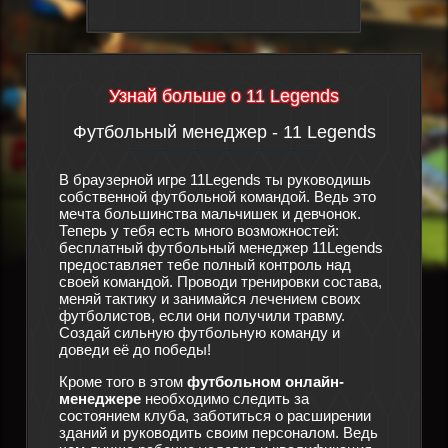
Узнай больше о 11 Legends
Футбольный менеджер - 11 Legends
Сюж
утбол
В браузерной игре 11Legends ты руководишь
дят
собственной футбольной командой. Ведь это
Произош
мечта большинства мальчишек и девчонок.
футболь
ра
Теперь у тебя есть много возможностей:
спортив
этой
бесплатный футбольный менеджер 11Legends
особо п
о
предоставляет тебе полный контроль над
конец, 
своей командой. Проводи тренировки состава,
и терпе
мо также
меняй тактику и занимайся лечением своих
что ещё
ации, за
футболистов, если они получили травму.
новый ф
ы
Создай сильную футбольную команду и
помощи 
 для
доведи её до победы!
тебе с 
здать
менедже
Кроме того в этом
футбольном онлайн-
существ
той
менеджере
необходимо следить за
в игре
1
кто
состоянием клуба, заботиться о расширении
из бедс
зданий и руководить своим персоналом. Ведь
состав 
жет