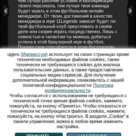
чем лучше рабочие условия и квалификация
 футбол.
твоего персонала, тем лучше твоя команда
Подручн
ников,
будет играть в этом футбольном онлайн
позабот
гулярно
менеджере. От твоих достижений в качестве
трениро
решающим
менеджера в игре 11Legends зависит будет ли
помощи,
твой футбольный клуб преуспевать в своём
форме, 
ков
деле или скорее играть посредственно. Лишь с
болельщ
ловкостью и талантом ты можешь добиться
мгновен
успеха в этой браузерной игре в футбол.
руковод
 в
Покажи свои способности в этом бесплатном
больше 
1Legends
футбольном онлайн менеджере! Открой для
своего 
ешь
upjers
(Импрессум)
использует на своих страницах кроме
себя мир 11 Legends и осуществи свою мечту о
прибыли
технически необходимых файлов сookies, также
собственной футбольной команде.
заработ
? Тогда
технически не требующиеся cookies для анализа
привлеч
пользовательских данных, а также предоставления
ОНЛАЙН ФУТБОЛЬНЫЙ МЕНЕДЖЕР
игроков
социальных медиа-сервисов. Для получения
футболь
ФУТБОЛЬНЫЕ ИГРЫ
дополнительной информации, ознакомьтесь с нашей
футболь
политикой конфиденциальности:
Политика
Р
стань в
конфиденциальности
.
Legend
Чтобы согласится с использованием не требующихся с
технической точки зрения файлов cookies, нажмите,
Б
пожалуйста, на кнопку «Принять». Чтобы отказаться от
технически не требующихся файлов cookies, нажмите,
пожалуйста, на кнопку «Настроить». В разделе „Cookie“ в
панели управления, можно в любое время изменить
настройки.