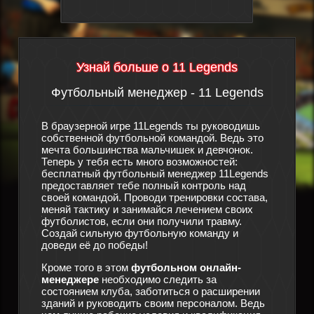
Узнай больше о 11 Legends
Футбольный менеджер - 11 Legends
Сюж
утбол
В браузерной игре 11Legends ты руководишь
дят
собственной футбольной командой. Ведь это
Произош
мечта большинства мальчишек и девчонок.
футболь
ра
Теперь у тебя есть много возможностей:
спортив
этой
бесплатный футбольный менеджер 11Legends
особо п
о
предоставляет тебе полный контроль над
конец, 
своей командой. Проводи тренировки состава,
и терпе
мо также
меняй тактику и занимайся лечением своих
что ещё
ации, за
футболистов, если они получили травму.
новый ф
ы
Создай сильную футбольную команду и
помощи 
 для
доведи её до победы!
тебе с 
здать
менедже
Кроме того в этом
футбольном онлайн-
существ
той
менеджере
необходимо следить за
в игре
1
кто
состоянием клуба, заботиться о расширении
из бедс
зданий и руководить своим персоналом. Ведь
состав 
жет