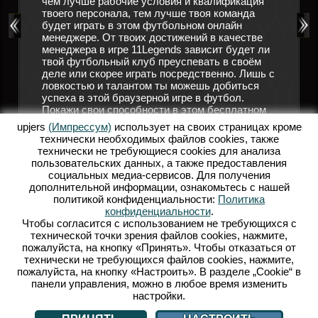
чем лучше рабочие условия и квалификация
 футбол.
твоего персонала, тем лучше твоя команда
Подручн
ников,
будет играть в этом футбольном онлайн
позабот
гулярно
менеджере. От твоих достижений в качестве
трениро
решающим
менеджера в игре 11Legends зависит будет ли
помощи,
твой футбольный клуб преуспевать в своём
форме, 
ков
деле или скорее играть посредственно. Лишь с
болельщ
ловкостью и талантом ты можешь добиться
мгновен
успеха в этой браузерной игре в футбол.
руковод
 в
Покажи свои способности в этом бесплатном
больше 
1Legends
футбольном онлайн менеджере! Открой для
своего 
ешь
upjers
(Импрессум)
использует на своих страницах кроме
себя мир 11 Legends и осуществи свою мечту о
прибыли
технически необходимых файлов сookies, также
собственной футбольной команде.
заработ
? Тогда
технически не требующиеся cookies для анализа
привлеч
пользовательских данных, а также предоставления
ОНЛАЙН ФУТБОЛЬНЫЙ МЕНЕДЖЕР
игроков
социальных медиа-сервисов. Для получения
футболь
ФУТБОЛЬНЫЕ ИГРЫ
дополнительной информации, ознакомьтесь с нашей
футболь
политикой конфиденциальности:
Политика
Р
стань в
конфиденциальности
.
Legend
Чтобы согласится с использованием не требующихся с
технической точки зрения файлов cookies, нажмите,
Б
пожалуйста, на кнопку «Принять». Чтобы отказаться от
технически не требующихся файлов cookies, нажмите,
пожалуйста, на кнопку «Настроить». В разделе „Cookie“ в
панели управления, можно в любое время изменить
настройки.