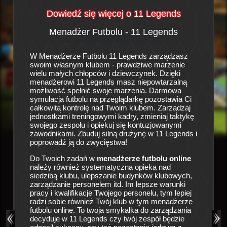
Dowiedź się więcej o 11 Legends
Menadżer Futbolu - 11 Legends
His
a
W Menadżerze Futbolu 11 Legends zarządzasz
To prawd
swoim własnym klubem - prawdziwe marzenie
piłkarsk
się w
wielu małych chłopców i dziewczynek. Dzięki
sportowy
 klubu
menadżerowi 11 Legends masz niepowtarzalną
zespołu 
owych i
możliwość spełnić swoje marzenia. Darmowa
pustkami
owej
symulacja futbolu na przeglądarkę pozostawia Ci
wróżą ni
ałą formę
całkowitą kontrolę nad Twoim klubem. Zarządzaj
tracić c
ie
jednostkami treningowymi kadry, zmieniaj taktykę
szansę 
zków
swojego zespołu i opiekuj się kontuzjowanymi
nadzieja
iedziby
zawodnikami. Zbuduj silną drużynę w 11 Legends i
Ciebie i
ku, aby
poprowadź ją do zwycięstwa!
drużyny!
owe,
szansy
w oraz
Do Twoich zadań w
menadżerze futbolu online
jej niegd
kałki do
należy również systematyczna opieka nad
masz smy
u no i
siedzibą klubu, ulepszanie budynków klubowych,
drużyny 
 klubu.
zarządzanie personelem itd. Im lepsze warunki
ęścia i
pracy i kwalifikacje Twojego personelu, tym lepiej
Liczne o
i gry
radzi sobie również Twój klub w tym menadżerze
się o op
użynę do
futbolu online. To twoja smykałka do zarządzania
zespołu,
grze
decyduje w 11 Legends czy twój zespół będzie
medyczny
nakże o