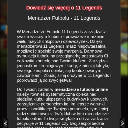
Dowiedź się więcej o 11 Legends
Menadżer Futbolu - 11 Legends
His
a
W Menadżerze Futbolu 11 Legends zarządzasz
To prawd
swoim własnym klubem - prawdziwe marzenie
piłkarsk
się w
wielu małych chłopców i dziewczynek. Dzięki
sportowy
 klubu
menadżerowi 11 Legends masz niepowtarzalną
zespołu 
owych i
możliwość spełnić swoje marzenia. Darmowa
pustkami
owej
symulacja futbolu na przeglądarkę pozostawia Ci
wróżą ni
ałą formę
całkowitą kontrolę nad Twoim klubem. Zarządzaj
tracić c
ie
jednostkami treningowymi kadry, zmieniaj taktykę
szansę 
zków
swojego zespołu i opiekuj się kontuzjowanymi
nadzieja
iedziby
zawodnikami. Zbuduj silną drużynę w 11 Legends i
Ciebie i
ku, aby
poprowadź ją do zwycięstwa!
drużyny!
owe,
szansy
w oraz
Do Twoich zadań w
menadżerze futbolu online
jej niegd
kałki do
należy również systematyczna opieka nad
masz smy
u no i
siedzibą klubu, ulepszanie budynków klubowych,
drużyny 
 klubu.
zarządzanie personelem itd. Im lepsze warunki
ęścia i
pracy i kwalifikacje Twojego personelu, tym lepiej
Liczne o
i gry
radzi sobie również Twój klub w tym menadżerze
się o op
użynę do
futbolu online. To twoja smykałka do zarządzania
zespołu,
grze
decyduje w 11 Legends czy twój zespół będzie
medyczny
nakże o