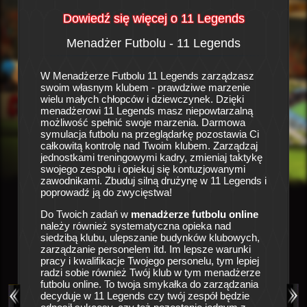
Dowiedź się więcej o 11 Legends
Menadżer Futbolu - 11 Legends
His
a
W Menadżerze Futbolu 11 Legends zarządzasz
To prawd
swoim własnym klubem - prawdziwe marzenie
piłkarsk
się w
wielu małych chłopców i dziewczynek. Dzięki
sportowy
 klubu
menadżerowi 11 Legends masz niepowtarzalną
zespołu 
owych i
możliwość spełnić swoje marzenia. Darmowa
pustkami
owej
symulacja futbolu na przeglądarkę pozostawia Ci
wróżą ni
ałą formę
całkowitą kontrolę nad Twoim klubem. Zarządzaj
tracić c
ie
jednostkami treningowymi kadry, zmieniaj taktykę
szansę 
zków
swojego zespołu i opiekuj się kontuzjowanymi
nadzieja
iedziby
zawodnikami. Zbuduj silną drużynę w 11 Legends i
Ciebie i
ku, aby
poprowadź ją do zwycięstwa!
drużyny!
owe,
szansy
w oraz
Do Twoich zadań w
menadżerze futbolu online
jej niegd
kałki do
należy również systematyczna opieka nad
masz smy
u no i
siedzibą klubu, ulepszanie budynków klubowych,
drużyny 
 klubu.
zarządzanie personelem itd. Im lepsze warunki
ęścia i
pracy i kwalifikacje Twojego personelu, tym lepiej
Liczne o
i gry
radzi sobie również Twój klub w tym menadżerze
się o op
użynę do
futbolu online. To twoja smykałka do zarządzania
zespołu,
grze
decyduje w 11 Legends czy twój zespół będzie
medyczny
nakże o