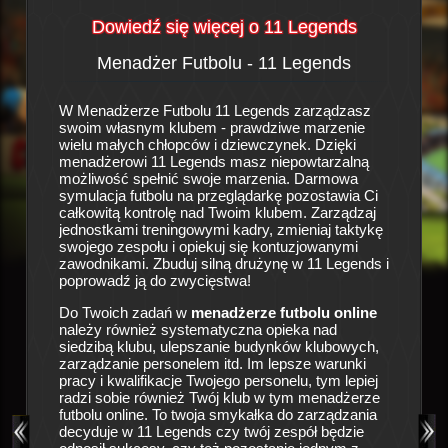
Dowiedź się więcej o 11 Legends
Menadżer Futbolu - 11 Legends
His
a
W Menadżerze Futbolu 11 Legends zarządzasz
To prawd
swoim własnym klubem - prawdziwe marzenie
piłkarsk
się w
wielu małych chłopców i dziewczynek. Dzięki
sportowy
 klubu
menadżerowi 11 Legends masz niepowtarzalną
zespołu 
owych i
możliwość spełnić swoje marzenia. Darmowa
pustkami
owej
symulacja futbolu na przeglądarkę pozostawia Ci
wróżą ni
ałą formę
całkowitą kontrolę nad Twoim klubem. Zarządzaj
tracić c
ie
jednostkami treningowymi kadry, zmieniaj taktykę
szansę 
zków
swojego zespołu i opiekuj się kontuzjowanymi
nadzieja
iedziby
zawodnikami. Zbuduj silną drużynę w 11 Legends i
Ciebie i
ku, aby
poprowadź ją do zwycięstwa!
drużyny!
owe,
szansy
w oraz
Do Twoich zadań w
menadżerze futbolu online
jej niegd
kałki do
należy również systematyczna opieka nad
masz smy
u no i
siedzibą klubu, ulepszanie budynków klubowych,
drużyny 
 klubu.
zarządzanie personelem itd. Im lepsze warunki
ęścia i
pracy i kwalifikacje Twojego personelu, tym lepiej
Liczne o
i gry
radzi sobie również Twój klub w tym menadżerze
się o op
użynę do
futbolu online. To twoja smykałka do zarządzania
zespołu,
grze
decyduje w 11 Legends czy twój zespół będzie
medyczny
nakże o