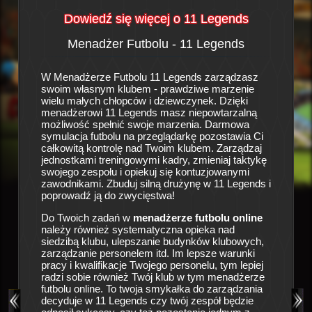
Dowiedź się więcej o 11 Legends
Menadżer Futbolu - 11 Legends
His
a
W Menadżerze Futbolu 11 Legends zarządzasz
To prawd
swoim własnym klubem - prawdziwe marzenie
piłkarsk
się w
wielu małych chłopców i dziewczynek. Dzięki
sportowy
 klubu
menadżerowi 11 Legends masz niepowtarzalną
zespołu 
owych i
możliwość spełnić swoje marzenia. Darmowa
pustkami
owej
symulacja futbolu na przeglądarkę pozostawia Ci
wróżą ni
ałą formę
całkowitą kontrolę nad Twoim klubem. Zarządzaj
tracić c
ie
jednostkami treningowymi kadry, zmieniaj taktykę
szansę 
zków
swojego zespołu i opiekuj się kontuzjowanymi
nadzieja
iedziby
zawodnikami. Zbuduj silną drużynę w 11 Legends i
Ciebie i
ku, aby
poprowadź ją do zwycięstwa!
drużyny!
owe,
szansy
w oraz
Do Twoich zadań w
menadżerze futbolu online
jej niegd
kałki do
należy również systematyczna opieka nad
masz smy
u no i
siedzibą klubu, ulepszanie budynków klubowych,
drużyny 
 klubu.
zarządzanie personelem itd. Im lepsze warunki
ęścia i
pracy i kwalifikacje Twojego personelu, tym lepiej
Liczne o
i gry
radzi sobie również Twój klub w tym menadżerze
się o op
użynę do
futbolu online. To twoja smykałka do zarządzania
zespołu,
grze
decyduje w 11 Legends czy twój zespół będzie
medyczny
nakże o