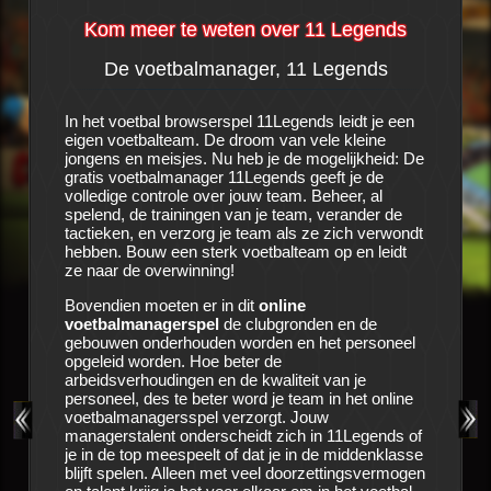
Kom meer te weten over 11 Legends
De voetbalmanager, 11 Legends
al
In het voetbal browserspel 11Legends leidt je een
eigen voetbalteam. De droom van vele kleine
Het is e
en
jongens en meisjes. Nu heb je de mogelijkheid: De
voetbalc
lt je
gratis voetbalmanager 11Legends geeft je de
met de cl
dit
volledige controle over jouw team. Beheer, al
Alle sei
etraind
spelend, de trainingen van je team, verander de
onderhan
peler
tactieken, en verzorg je team als ze zich verwondt
zien nog
en en de
hebben. Bouw een sterk voetbalteam op en leidt
voetbalm
en
ze naar de overwinning!
vragen z
 team
vervulle
beiden en
Bovendien moeten er in dit
online
jou in
11
st veel
voetbalmanagerspel
de clubgronden en de
cijfers 
cessen,
gebouwen onderhouden worden en het personeel
boeken, 
in dit
opgeleid worden. Hoe beter de
e
arbeidsverhoudingen en de kwaliteit van je
Zorg voo
verig
personeel, des te beter word je team in het online
opleiding
e te
voetbalmanagersspel verzorgt. Jouw
medische
niet,
managerstalent onderscheidt zich in 11Legends of
gezond bl
balspel,
je in de top meespeelt of dat je in de middenklasse
gelegenh
strijd te
blijft spelen. Alleen met veel doorzettingsvermogen
volgen. H
ub hun