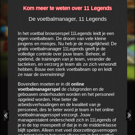
Kom meer te weten over 11 Legends
De voetbalmanager, 11 Legends
al
In het voetbal browserspel 11Legends leidt je een
eigen voetbalteam. De droom van vele kleine
Het is e
en
jongens en meisjes. Nu heb je de mogelijkheid: De
voetbalc
lt je
gratis voetbalmanager 11Legends geeft je de
met de cl
dit
volledige controle over jouw team. Beheer, al
Alle sei
etraind
spelend, de trainingen van je team, verander de
onderhan
peler
tactieken, en verzorg je team als ze zich verwondt
zien nog
en en de
hebben. Bouw een sterk voetbalteam op en leidt
voetbalm
en
ze naar de overwinning!
vragen z
 team
vervulle
beiden en
Bovendien moeten er in dit
online
jou in
11
st veel
voetbalmanagerspel
de clubgronden en de
cijfers 
cessen,
gebouwen onderhouden worden en het personeel
boeken, 
in dit
opgeleid worden. Hoe beter de
e
arbeidsverhoudingen en de kwaliteit van je
Zorg voo
verig
personeel, des te beter word je team in het online
opleiding
e te
voetbalmanagersspel verzorgt. Jouw
medische
niet,
managerstalent onderscheidt zich in 11Legends of
gezond bl
balspel,
je in de top meespeelt of dat je in de middenklasse
gelegenh
strijd te
blijft spelen. Alleen met veel doorzettingsvermogen
volgen. H
ub hun