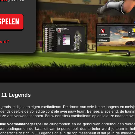
eleid
gelezen en
eerd?
 11 Legends
egends leidt je een eigen voetbalteam. De droom van vele kleine jongens en meisje
ends geeft je de volledige controle over jouw team. Beheer, al spelend, de traini
als ze zich verwondt hebben. Bouw een sterk voetbalteam op en leidt ze naar de ove
line voetbalmanagerspel
de clubgronden en de gebouwen onderhouden worden
erhoudingen en de kwaliteit van je personeel, des te beter word je team in he
onderscheidt zich in 11Legends of je in de top meespeelt of dat je in de middenkl