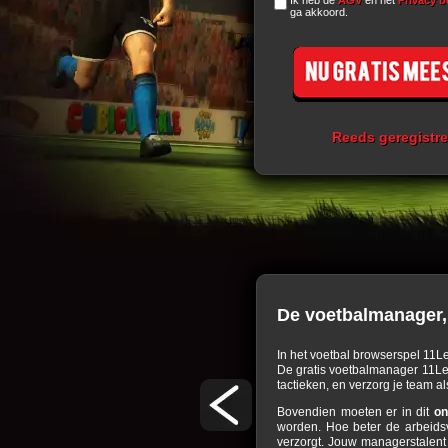
Ik heb de
AGV
en het
Privacy b
ga akkoord.
Reeds geregistr
De voetbalmanager,
elke dag weer voor nieuwe uitdagingen. In dit
In het voetbal browserspel 11L
r moet direct verzorgt worden. De gebouwen en
De gratis voetbalmanager 11Leg
etere trainingsmogelijkheden te kunnen beiden
tactieken, en verzorg je team 
cessen, anders wordt je geen succesvol team.
Bovendien moeten er in dit
on
rig spelen in om dit browserspel onder de knie
worden. Hoe beter de arbeidsv
balspel, dagen je regelmatig uit om samen een
verzorgt. Jouw managerstalent 
 winnen of verliezen van de wedstrijd juist het