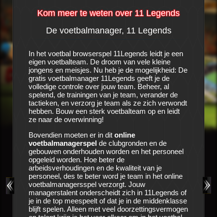
Kom meer te weten over 11 Legends
De voetbalmanager, 11 Legends
al
In het voetbal browserspel 11Legends leidt je een
eigen voetbalteam. De droom van vele kleine
Het is e
en
jongens en meisjes. Nu heb je de mogelijkheid: De
voetbalc
lt je
gratis voetbalmanager 11Legends geeft je de
met de cl
dit
volledige controle over jouw team. Beheer, al
Alle sei
etraind
spelend, de trainingen van je team, verander de
onderhan
peler
tactieken, en verzorg je team als ze zich verwondt
zien nog
en en de
hebben. Bouw een sterk voetbalteam op en leidt
voetbalm
en
ze naar de overwinning!
vragen z
 team
vervulle
beiden en
Bovendien moeten er in dit
online
jou in
11
st veel
voetbalmanagerspel
de clubgronden en de
cijfers 
cessen,
gebouwen onderhouden worden en het personeel
boeken, 
in dit
opgeleid worden. Hoe beter de
e
arbeidsverhoudingen en de kwaliteit van je
Zorg voo
verig
personeel, des te beter word je team in het online
opleiding
e te
voetbalmanagersspel verzorgt. Jouw
medische
niet,
managerstalent onderscheidt zich in 11Legends of
gezond bl
balspel,
je in de top meespeelt of dat je in de middenklasse
gelegenh
strijd te
blijft spelen. Alleen met veel doorzettingsvermogen
volgen. H
ub hun