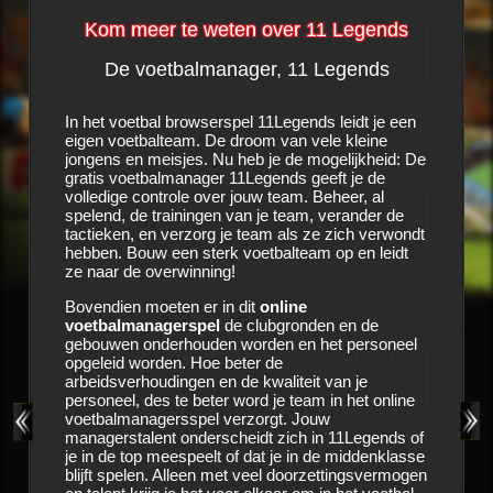
Kom meer te weten over 11 Legends
De voetbalmanager, 11 Legends
al
In het voetbal browserspel 11Legends leidt je een
eigen voetbalteam. De droom van vele kleine
Het is e
en
jongens en meisjes. Nu heb je de mogelijkheid: De
voetbalc
lt je
gratis voetbalmanager 11Legends geeft je de
met de cl
dit
volledige controle over jouw team. Beheer, al
Alle sei
etraind
spelend, de trainingen van je team, verander de
onderhan
peler
tactieken, en verzorg je team als ze zich verwondt
zien nog
en en de
hebben. Bouw een sterk voetbalteam op en leidt
voetbalm
en
ze naar de overwinning!
vragen z
 team
vervulle
beiden en
Bovendien moeten er in dit
online
jou in
11
st veel
voetbalmanagerspel
de clubgronden en de
cijfers 
cessen,
gebouwen onderhouden worden en het personeel
boeken, 
in dit
opgeleid worden. Hoe beter de
e
arbeidsverhoudingen en de kwaliteit van je
Zorg voo
verig
personeel, des te beter word je team in het online
opleiding
e te
voetbalmanagersspel verzorgt. Jouw
medische
niet,
managerstalent onderscheidt zich in 11Legends of
gezond bl
balspel,
je in de top meespeelt of dat je in de middenklasse
gelegenh
strijd te
blijft spelen. Alleen met veel doorzettingsvermogen
volgen. H
ub hun