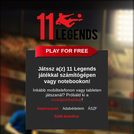
PLAY FOR FREE
Játssz a(z) 11 Legends
játékkal számítógépen
vagy notebookon!
Inkább mobiltelefonon vagy tableten
játszanál? Próbáld ki a
mobiljátékainkat
!
Impresszum
Adatvédelem
ÁSZF
Sütik kezelése