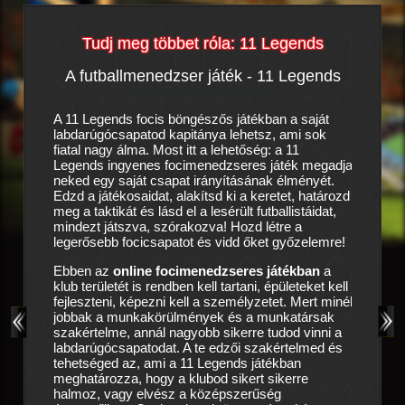
Tudj meg többet róla: 11 Legends
A futballmenedzser játék - 11 Legends
Az o
mzői
A 11 Legends focis böngészős játékban a saját
Tiszta ka
labdarúgócsapatod kapitánya lehetsz, ami sok
nem hogy
edzser
fiatal nagy álma. Most itt a lehetőség: a 11
de még a
Legends ingyenes focimenedzseres játék megadja
előtti c
ban
nem
neked egy saját csapat irányításának élményét.
türelmet
Edzd a játékosaidat, alakítsd ki a keretet, határozd
látnak: k
ha
meg a taktikát és lásd el a lesérült futballistáidat,
egyesüle
leszteni
mindezt játszva, szórakozva! Hozd létre a
felkínálj
patod
legerősebb focicsapatot és vidd őket győzelemre!
csak akk
i,
kihoznod
Ebben az
online focimenedzseres játékban
a
tenni a
1
pat
klub területét is rendben kell tartani, épületeket kell
 gatyád
fejleszteni, képezni kell a személyzetet. Mert minél
Ragadj s
vetned,
jobbak a munkakörülmények és a munkatársak
kell épí
z online
szakértelme, annál nagyobb sikerre tudod vinni a
edzőhely
darúgás
labdarúgócsapatodat. A te edzői szakértelmed és
ellátást
b
tehetséged az, ami a 11 Legends játékban
csapat, é
meghatározza, hogy a klubod sikert sikerre
hogy a s
esülj.
halmoz, vagy elvész a középszerűség
csapatod
őről-