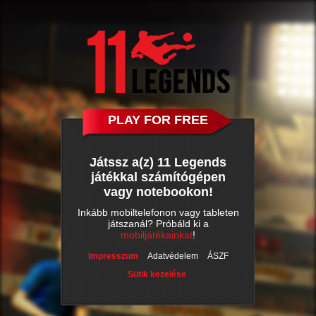
PLAY FOR FREE
Játssz a(z) 11 Legends
játékkal számítógépen
vagy notebookon!
Inkább mobiltelefonon vagy tableten
játszanál? Próbáld ki a
mobiljátékainkat
!
Impresszum
Adatvédelem
ÁSZF
Sütik kezelése