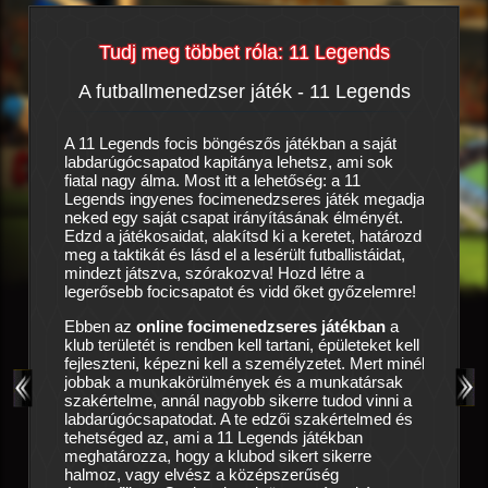
Tudj meg többet róla: 11 Legends
A futballmenedzser játék - 11 Legends
Az o
mzői
A 11 Legends focis böngészős játékban a saját
Tiszta ka
labdarúgócsapatod kapitánya lehetsz, ami sok
nem hogy
edzser
fiatal nagy álma. Most itt a lehetőség: a 11
de még a
Legends ingyenes focimenedzseres játék megadja
előtti c
ban
nem
neked egy saját csapat irányításának élményét.
türelmet
Edzd a játékosaidat, alakítsd ki a keretet, határozd
látnak: k
ha
meg a taktikát és lásd el a lesérült futballistáidat,
egyesüle
leszteni
mindezt játszva, szórakozva! Hozd létre a
felkínálj
patod
legerősebb focicsapatot és vidd őket győzelemre!
csak akk
i,
kihoznod
Ebben az
online focimenedzseres játékban
a
tenni a
1
pat
klub területét is rendben kell tartani, épületeket kell
 gatyád
fejleszteni, képezni kell a személyzetet. Mert minél
Ragadj s
vetned,
jobbak a munkakörülmények és a munkatársak
kell épí
z online
szakértelme, annál nagyobb sikerre tudod vinni a
edzőhely
darúgás
labdarúgócsapatodat. A te edzői szakértelmed és
ellátást
b
tehetséged az, ami a 11 Legends játékban
csapat, é
meghatározza, hogy a klubod sikert sikerre
hogy a s
esülj.
halmoz, vagy elvész a középszerűség
csapatod
őről-