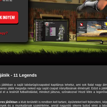
ZF
-et és az
vagy?
játék - 11 Legends
játékban a saját labdarúgócsapatod kapitánya lehetsz, ami sok fiatal nagy álma
es játék megadja neked egy saját csapat irányításának élményét. Edzd a játékos
d el a lesérült futballistáidat, mindezt játszva, szórakozva! Hozd létre a legerő
eres játékban
a klub területét is rendben kell tartani, épületeket kell fejleszteni, k
yek és a munkatársak szakértelme, annál nagyobb sikerre tudod vinni a labd