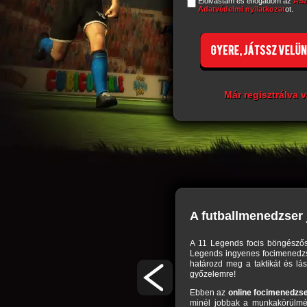
Elolvastam és elfogadom az
ÁS
Adatvédelmi nyilatkozat
ot.
Már regisztrálva 
A futballmenedzser 
en számos kihívást tartogatnak a mindennapok.
A 11 Legends focis böngészős 
id gyógyulásáról, ha lesérülték, de neked kell
Legends ingyenes focimenedzser
rülmények közt tudjon edzeni, szükség esetén
határozd meg a taktikát és lás
 fel kell kötnöd a gatyád és minden kapitányi
győzelemre!
k világában. Ebben a labdarúgás világát idéző
Ebben az
online focimenedzs
ged, hogy érvényesülj. Ne becsüld le a többi
minél jobbak a munkakörülmén
ége és teljesítőképessége dönt győzelem vagy