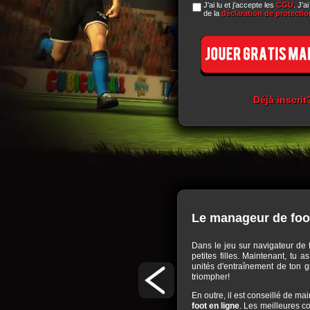
J'ai lu et j'accepte les
CGU
. J'a
de la
déclaration de protecti
Déjà inscrit
Le manageur de foo
dien dans ce manageur de foot en ligne! Dans ce
Dans le jeu sur navigateur de 
 s'est blessé, mais il faut également construire,
petites filles. Maintenant, tu
sources de revenus et permettre des meilleures
unités d'entraînement de ton g
t victoires dans le jeu, autrement n'en sortirez
triompher!
réussira en jouant dans ce manageur de foot en
En outre, il est conseillé de ma
ent à un match pour mesurer les talents de ton
foot en ligne
. Les meilleures co