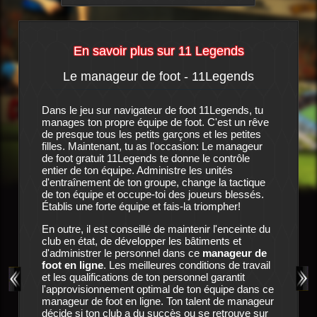
En savoir plus sur 11 Legends
Le manageur de foot - 11Legends
L'his
igateur
Dans le jeu sur navigateur de foot 11Legends, tu
C'est une
manages ton propre équipe de foot. C'est un rêve
peut plus
 propre
de presque tous les petits garçons et les petites
caisse de
idien
filles. Maintenant, tu as l'occasion: Le manageur
de l'orag
 ce
jeu
de foot gratuit 11Legends te donne le contrôle
en plus i
raîner et
entier de ton équipe. Administre les unités
voient un
s s'est
d'entraînement de ton groupe, change la tactique
nouveau 
de ton équipe et occupe-toi des joueurs blessés.
du club s
 biens
Établis une forte équipe et fais-la triompher!
manageur.
es
dans
11
leures
En outre, il est conseillé de maintenir l'enceinte du
le club 
i requiert
club en état, de développer les bâtiments et
 et
d'administrer le personnel dans ce
manageur de
Ton outil
rez pas.
foot en ligne
. Les meilleures conditions de travail
de possib
és de
et les qualifications de ton personnel garantit
assure l'
sira en
l'approvisionnement optimal de ton équipe dans ce
joueurs 
! Ne
manageur de foot en ligne. Ton talent de manageur
associer 
'autres
décide si ton club a du succès ou se retrouve sur
plus de p