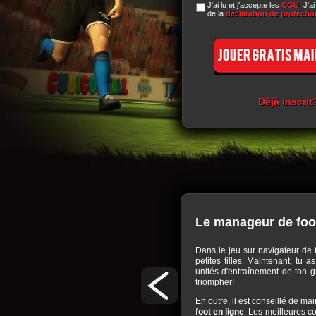
J'ai lu et j'accepte les
CGU
. J'a
de la
déclaration de protecti
Déjà inscrit
Le manageur de foo
dien dans ce manageur de foot en ligne! Dans ce
Dans le jeu sur navigateur de 
 s'est blessé, mais il faut également construire,
petites filles. Maintenant, tu
sources de revenus et permettre des meilleures
unités d'entraînement de ton g
t victoires dans le jeu, autrement n'en sortirez
triompher!
réussira en jouant dans ce manageur de foot en
En outre, il est conseillé de ma
ent à un match pour mesurer les talents de ton
foot en ligne
. Les meilleures co