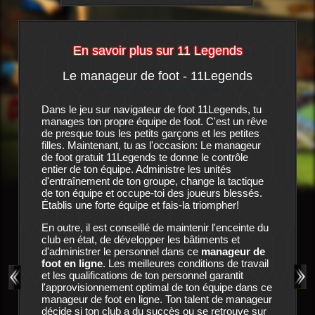
En savoir plus sur 11 Legends
Le manageur de foot - 11Legends
L'his
igateur
Dans le jeu sur navigateur de foot 11Legends, tu
C'est une
manages ton propre équipe de foot. C'est un rêve
peut plus
 propre
de presque tous les petits garçons et les petites
caisse de
idien
filles. Maintenant, tu as l'occasion: Le manageur
de l'orag
 ce
jeu
de foot gratuit 11Legends te donne le contrôle
en plus i
raîner et
entier de ton équipe. Administre les unités
voient un
s s'est
d'entraînement de ton groupe, change la tactique
nouveau 
de ton équipe et occupe-toi des joueurs blessés.
du club s
 biens
Établis une forte équipe et fais-la triompher!
manageur.
es
dans
11
leures
En outre, il est conseillé de maintenir l'enceinte du
le club 
i requiert
club en état, de développer les bâtiments et
 et
d'administrer le personnel dans ce
manageur de
Ton outil
rez pas.
foot en ligne
. Les meilleures conditions de travail
de possib
és de
et les qualifications de ton personnel garantit
assure l'
sira en
l'approvisionnement optimal de ton équipe dans ce
joueurs 
! Ne
manageur de foot en ligne. Ton talent de manageur
associer 
'autres
décide si ton club a du succès ou se retrouve sur
plus de p