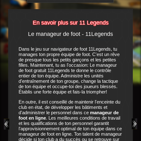
En savoir plus sur 11 Legends
Le manageur de foot - 11Legends
L'his
igateur
Dans le jeu sur navigateur de foot 11Legends, tu
C'est une
manages ton propre équipe de foot. C'est un rêve
peut plus
 propre
de presque tous les petits garçons et les petites
caisse de
idien
filles. Maintenant, tu as l'occasion: Le manageur
de l'orag
 ce
jeu
de foot gratuit 11Legends te donne le contrôle
en plus i
raîner et
entier de ton équipe. Administre les unités
voient un
s s'est
d'entraînement de ton groupe, change la tactique
nouveau 
de ton équipe et occupe-toi des joueurs blessés.
du club s
 biens
Établis une forte équipe et fais-la triompher!
manageur.
es
dans
11
leures
En outre, il est conseillé de maintenir l'enceinte du
le club 
i requiert
club en état, de développer les bâtiments et
 et
d'administrer le personnel dans ce
manageur de
Ton outil
rez pas.
foot en ligne
. Les meilleures conditions de travail
de possib
és de
et les qualifications de ton personnel garantit
assure l'
sira en
l'approvisionnement optimal de ton équipe dans ce
joueurs 
! Ne
manageur de foot en ligne. Ton talent de manageur
associer 
'autres
décide si ton club a du succès ou se retrouve sur
plus de p