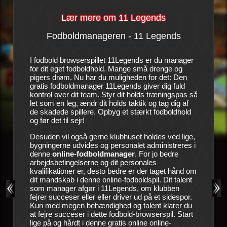
Lær mere om 11 Legends
Fodboldmanageren - 11 Legends
Histo
llet
I fodbold browserspillet 11Legends er du manager
Det er en
dhold.
for dit eget fodboldhold. Mange små drenge og
kan næst
 overfor
pigers drøm. Nu har du muligheden for det: Den
succeser
l ikke
gratis fodboldmanager 11Legends giver dig fuld
ser det h
spillerne
kontrol over dit team. Styr dit holds træningspas så
hårde ti
s arealer
let som en leg, ændr dit holds taktik og tag dig af
utålmodi
re holdet
de skadede spillere. Opbyg et stærkt fodboldhold
sidste c
og før det til sejr!
til. Led
et
ledelse s
ren og
Desuden vil også gerne klubhuset holdes ved lige,
manager.
en
bygningerne udvides og personalet administreres i
bringe kl
en, som
denne
online-fodboldmanager
. For jo bedre
succesma
en
arbejdsbetingelserne og dit personales
 at
kvalifikationer er, desto bedre er der taget hånd om
Dit værkt
ting.
dit mandskab i denne online-fodboldspil. Dit talent
gode træn
 andre
som manager afgør i 11Legends, om klubben
medicinsk
eller i
fejrer succeser eller eller driver ud på et sidespor.
raske og
 holds
Kun med megen behændighed og talent klarer du
deltage i
r enten
at fejre succeser i dette fodbold-browserspil. Start
hold frem
lige på og hårdt i denne gratis online online-
forbedre 