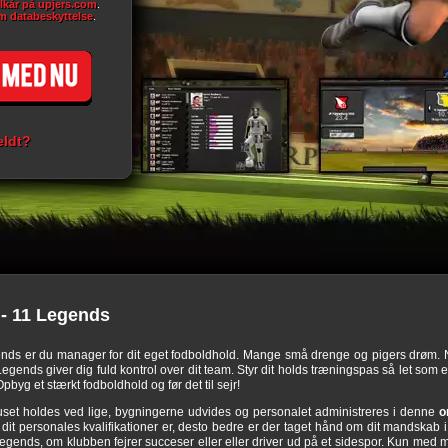
ilkår på upjers.com
.
m databeskyttelse
.
eldt?
- 11 Legends
ends er du manager for dit eget fodboldhold. Mange små drenge og pigers drøm. 
ends giver dig fuld kontrol over dit team. Styr dit holds træningspas så let som en
pbyg et stærkt fodboldhold og før det til sejr!
set holdes ved lige, bygningerne udvides og personalet administreres i denne
o
it personales kvalifikationer er, desto bedre er der taget hånd om dit mandskab i
egends, om klubben fejrer succeser eller eller driver ud på et sidespor. Kun me