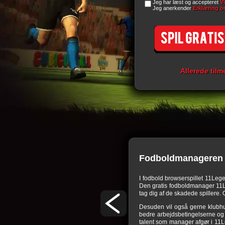
Jeg har læst og accepteret
V
Jeg anerkender
Erklæring o
Allerede tilm
Fodboldmanageren 
or nogle udfordringer. I dette
browserspil
skal
I fodbold browserspillet 11Leg
bens arealer skal bygges, passes og udvides for
Den gratis fodboldmanager 11Leg
ægtskilder. Det kræver megen behændighed hos
tag dig af de skadede spillere. O
erspil. Den, som udnytter alle muligheder som
Desuden vil også gerne klubhu
 så let som ingenting. Men undervurder ikke
bedre arbejdsbetingelserne og d
fodbold manager, i hvilke dit holds talent og
talent som manager afgør i 11L