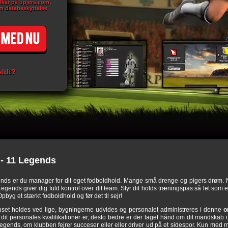
ilkår på upjers.com
.
m databeskyttelse
.
eldt?
- 11 Legends
ends er du manager for dit eget fodboldhold. Mange små drenge og pigers drøm. 
ends giver dig fuld kontrol over dit team. Styr dit holds træningspas så let som en
pbyg et stærkt fodboldhold og før det til sejr!
set holdes ved lige, bygningerne udvides og personalet administreres i denne
o
it personales kvalifikationer er, desto bedre er der taget hånd om dit mandskab i
egends, om klubben fejrer succeser eller eller driver ud på et sidespor. Kun me