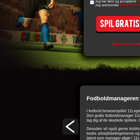
Jeg har læst og accepteret
V
Jeg anerkender
Erklæring o
Allerede tilm
Fodboldmanageren 
or nogle udfordringer. I dette
browserspil
skal
I fodbold browserspillet 11Leg
bens arealer skal bygges, passes og udvides for
Den gratis fodboldmanager 11Leg
ægtskilder. Det kræver megen behændighed hos
tag dig af de skadede spillere. O
erspil. Den, som udnytter alle muligheder som
Desuden vil også gerne klubhu
 så let som ingenting. Men undervurder ikke
bedre arbejdsbetingelserne og d
fodbold manager, i hvilke dit holds talent og
talent som manager afgør i 11L