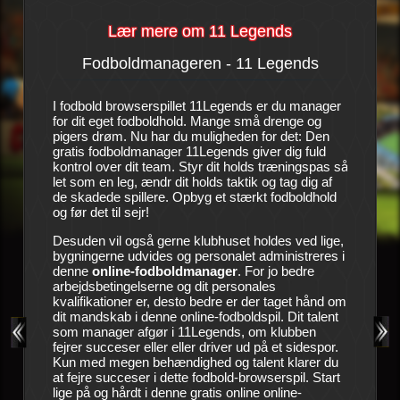
Lær mere om 11 Legends
Fodboldmanageren - 11 Legends
Histo
llet
I fodbold browserspillet 11Legends er du manager
Det er en
dhold.
for dit eget fodboldhold. Mange små drenge og
kan næst
 overfor
pigers drøm. Nu har du muligheden for det: Den
succeser
l ikke
gratis fodboldmanager 11Legends giver dig fuld
ser det h
spillerne
kontrol over dit team. Styr dit holds træningspas så
hårde ti
s arealer
let som en leg, ændr dit holds taktik og tag dig af
utålmodi
re holdet
de skadede spillere. Opbyg et stærkt fodboldhold
sidste c
og før det til sejr!
til. Led
et
ledelse s
ren og
Desuden vil også gerne klubhuset holdes ved lige,
manager.
en
bygningerne udvides og personalet administreres i
bringe kl
en, som
denne
online-fodboldmanager
. For jo bedre
succesma
en
arbejdsbetingelserne og dit personales
 at
kvalifikationer er, desto bedre er der taget hånd om
Dit værkt
ting.
dit mandskab i denne online-fodboldspil. Dit talent
gode træn
 andre
som manager afgør i 11Legends, om klubben
medicinsk
eller i
fejrer succeser eller eller driver ud på et sidespor.
raske og
 holds
Kun med megen behændighed og talent klarer du
deltage i
r enten
at fejre succeser i dette fodbold-browserspil. Start
hold frem
lige på og hårdt i denne gratis online online-
forbedre 