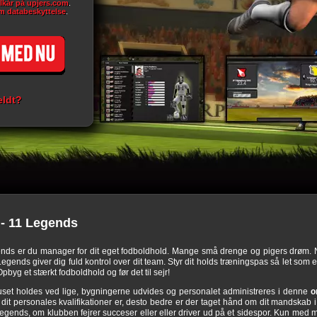
ilkår på upjers.com
.
m databeskyttelse
.
eldt?
- 11 Legends
ends er du manager for dit eget fodboldhold. Mange små drenge og pigers drøm. 
ends giver dig fuld kontrol over dit team. Styr dit holds træningspas så let som en
pbyg et stærkt fodboldhold og før det til sejr!
set holdes ved lige, bygningerne udvides og personalet administreres i denne
o
it personales kvalifikationer er, desto bedre er der taget hånd om dit mandskab i
egends, om klubben fejrer succeser eller eller driver ud på et sidespor. Kun me