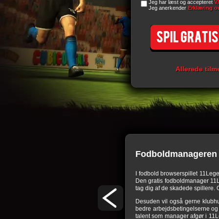
Jeg har læst og accepteret
V
Jeg anerkender
Erklæring o
Allerede tilm
Fodboldmanageren 
or nogle udfordringer. I dette
browserspil
skal
I fodbold browserspillet 11Leg
bens arealer skal bygges, passes og udvides for
Den gratis fodboldmanager 11Leg
ægtskilder. Det kræver megen behændighed hos
tag dig af de skadede spillere. O
erspil. Den, som udnytter alle muligheder som
Desuden vil også gerne klubhu
 så let som ingenting. Men undervurder ikke
bedre arbejdsbetingelserne og d
fodbold manager, i hvilke dit holds talent og
talent som manager afgør i 11L