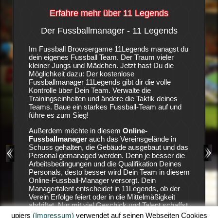
Erfahre mehr über 11 Legends
Der Fussballmanager - 11 Legends
Die S
-
Im Fussball Browsergame 11Legends managst du
Es ist e
dein eigenes Fussball Team. Der Traum vieler
Fußballv
igene
kleiner Jungs und Mädchen. Jetzt hast Du die
vorweise
anager-
Möglichkeit dazu: Der kostenlose
nicht bes
ngen. In
Fussballmanager 11Legends gibt dir die volle
auf Stur
Kontrolle über Dein Team. Verwalte die
ungeduld
, wenn
Trainingseinheiten und ändere die Taktik deines
Geldgebe
ebäude
Teams. Baue ein starkes Fussball-Team auf und
den Vere
gebaut,
führe es zum Sieg!
die Verei
eam
Position
Außerdem möchte in diesem
Online-
11 Lege
Fussballmanager
auch das Vereinsgelände in
zu holen
 viel
Schuss gehalten, die Gebäude ausgebaut und das
aufzubau
siehst
Personal gemanaged werden. Denn je besser die
Land.
Arbeitsbedingungen und die Qualifikation Deines
Deine Ha
Personals, desto besser wird Dein Team in diesem
ausreich
 mit
Online-Fussball-Manager versorgt. Dein
dein Tea
wsergame
Managertalent entscheidet in 11Legends, ob der
sicher, 
urrenz
Verein Erfolge feiert oder in die Mittelmäßigkeit
dein Sta
in
abdriftet. Nur mit viel Geschick und Talent schaffst
Erfolgen
ig zu
Du es in diesem Fussball-Browserspiel Erfolge zu
Einnahme
upjers
(Impressum)
verwendet auf seinen Webseiten Cookies