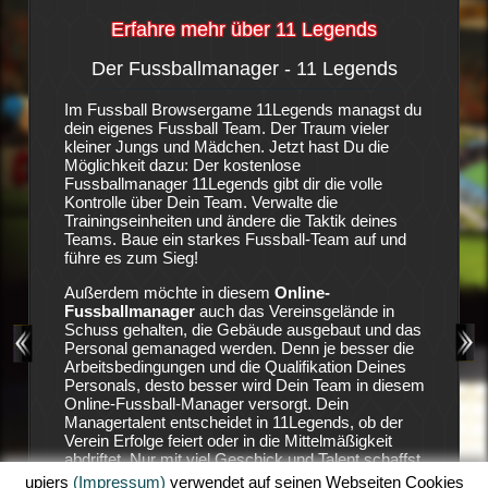
Erfahre mehr über 11 Legends
Der Fussballmanager - 11 Legends
Die S
-
Im Fussball Browsergame 11Legends managst du
Es ist e
dein eigenes Fussball Team. Der Traum vieler
Fußballv
igene
kleiner Jungs und Mädchen. Jetzt hast Du die
vorweise
anager-
Möglichkeit dazu: Der kostenlose
nicht bes
ngen. In
Fussballmanager 11Legends gibt dir die volle
auf Stur
Kontrolle über Dein Team. Verwalte die
ungeduld
, wenn
Trainingseinheiten und ändere die Taktik deines
Geldgebe
ebäude
Teams. Baue ein starkes Fussball-Team auf und
den Vere
gebaut,
führe es zum Sieg!
die Verei
eam
Position
Außerdem möchte in diesem
Online-
11 Lege
Fussballmanager
auch das Vereinsgelände in
zu holen
 viel
Schuss gehalten, die Gebäude ausgebaut und das
aufzubau
siehst
Personal gemanaged werden. Denn je besser die
Land.
Arbeitsbedingungen und die Qualifikation Deines
Deine Ha
Personals, desto besser wird Dein Team in diesem
ausreich
 mit
Online-Fussball-Manager versorgt. Dein
dein Tea
wsergame
Managertalent entscheidet in 11Legends, ob der
sicher, 
urrenz
Verein Erfolge feiert oder in die Mittelmäßigkeit
dein Sta
in
abdriftet. Nur mit viel Geschick und Talent schaffst
Erfolgen
ig zu
Du es in diesem Fussball-Browserspiel Erfolge zu
Einnahme
upjers
(Impressum)
verwendet auf seinen Webseiten Cookies