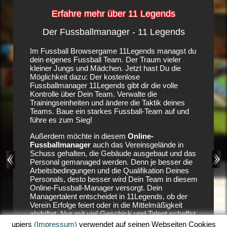
Erfahre mehr über 11 Legends
Der Fussballmanager - 11 Legends
Die S
-
Im Fussball Browsergame 11Legends managst du
Es ist e
dein eigenes Fussball Team. Der Traum vieler
Fußballv
igene
kleiner Jungs und Mädchen. Jetzt hast Du die
vorweise
anager-
Möglichkeit dazu: Der kostenlose
nicht bes
ngen. In
Fussballmanager 11Legends gibt dir die volle
auf Stur
Kontrolle über Dein Team. Verwalte die
ungeduld
, wenn
Trainingseinheiten und ändere die Taktik deines
Geldgebe
ebäude
Teams. Baue ein starkes Fussball-Team auf und
den Vere
gebaut,
führe es zum Sieg!
die Verei
eam
Position
Außerdem möchte in diesem
Online-
11 Lege
Fussballmanager
auch das Vereinsgelände in
zu holen
 viel
Schuss gehalten, die Gebäude ausgebaut und das
aufzubau
siehst
Personal gemanaged werden. Denn je besser die
Land.
Arbeitsbedingungen und die Qualifikation Deines
Deine Ha
Personals, desto besser wird Dein Team in diesem
ausreich
 mit
Online-Fussball-Manager versorgt. Dein
dein Tea
wsergame
Managertalent entscheidet in 11Legends, ob der
sicher, 
urrenz
Verein Erfolge feiert oder in die Mittelmäßigkeit
dein Sta
in
abdriftet. Nur mit viel Geschick und Talent schaffst
Erfolgen
ig zu
Du es in diesem Fussball-Browserspiel Erfolge zu
Einnahme
upjers
(Impressum)
verwendet auf seinen Webseiten Cookies