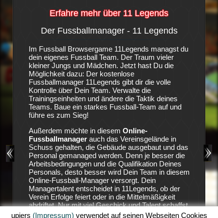
Erfahre mehr über 11 Legends
Der Fussballmanager - 11 Legends
Die S
-
Im Fussball Browsergame 11Legends managst du
Es ist e
dein eigenes Fussball Team. Der Traum vieler
Fußballv
igene
kleiner Jungs und Mädchen. Jetzt hast Du die
vorweise
anager-
Möglichkeit dazu: Der kostenlose
nicht bes
ngen. In
Fussballmanager 11Legends gibt dir die volle
auf Stur
Kontrolle über Dein Team. Verwalte die
ungeduld
, wenn
Trainingseinheiten und ändere die Taktik deines
Geldgebe
ebäude
Teams. Baue ein starkes Fussball-Team auf und
den Vere
gebaut,
führe es zum Sieg!
die Verei
eam
Position
Außerdem möchte in diesem
Online-
11 Lege
Fussballmanager
auch das Vereinsgelände in
zu holen
 viel
Schuss gehalten, die Gebäude ausgebaut und das
aufzubau
siehst
Personal gemanaged werden. Denn je besser die
Land.
Arbeitsbedingungen und die Qualifikation Deines
Deine Ha
Personals, desto besser wird Dein Team in diesem
ausreich
 mit
Online-Fussball-Manager versorgt. Dein
dein Tea
wsergame
Managertalent entscheidet in 11Legends, ob der
sicher, 
urrenz
Verein Erfolge feiert oder in die Mittelmäßigkeit
dein Sta
in
abdriftet. Nur mit viel Geschick und Talent schaffst
Erfolgen
ig zu
Du es in diesem Fussball-Browserspiel Erfolge zu
Einnahme
upjers
(Impressum)
verwendet auf seinen Webseiten Cookies