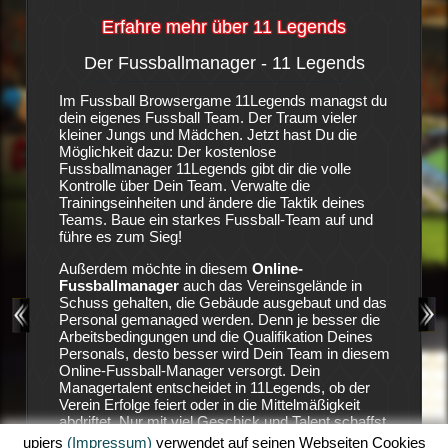
Erfahre mehr über 11 Legends
Der Fussballmanager - 11 Legends
Die S
-
Im Fussball Browsergame 11Legends managst du
Es ist e
dein eigenes Fussball Team. Der Traum vieler
Fußballv
igene
kleiner Jungs und Mädchen. Jetzt hast Du die
vorweise
anager-
Möglichkeit dazu: Der kostenlose
nicht bes
ngen. In
Fussballmanager 11Legends gibt dir die volle
auf Stur
Kontrolle über Dein Team. Verwalte die
ungeduld
, wenn
Trainingseinheiten und ändere die Taktik deines
Geldgebe
ebäude
Teams. Baue ein starkes Fussball-Team auf und
den Vere
gebaut,
führe es zum Sieg!
die Verei
eam
Position
Außerdem möchte in diesem
Online-
11 Lege
Fussballmanager
auch das Vereinsgelände in
zu holen
 viel
Schuss gehalten, die Gebäude ausgebaut und das
aufzubau
siehst
Personal gemanaged werden. Denn je besser die
Land.
Arbeitsbedingungen und die Qualifikation Deines
Deine Ha
Personals, desto besser wird Dein Team in diesem
ausreich
 mit
Online-Fussball-Manager versorgt. Dein
dein Tea
wsergame
Managertalent entscheidet in 11Legends, ob der
sicher, 
urrenz
Verein Erfolge feiert oder in die Mittelmäßigkeit
dein Sta
in
abdriftet. Nur mit viel Geschick und Talent schaffst
Erfolgen
ig zu
Du es in diesem Fussball-Browserspiel Erfolge zu
Einnahme
upjers
(Impressum)
verwendet auf seinen Webseiten Cookies