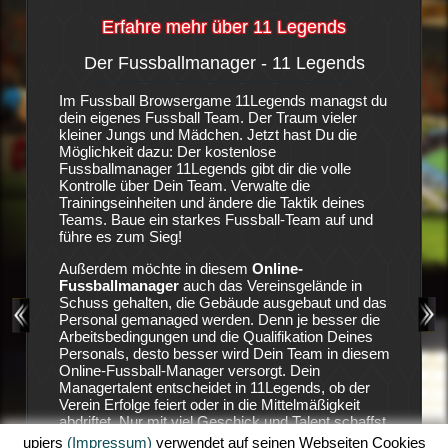
Erfahre mehr über 11 Legends
Der Fussballmanager - 11 Legends
Die S
-
Im Fussball Browsergame 11Legends managst du
Es ist e
dein eigenes Fussball Team. Der Traum vieler
Fußballv
igene
kleiner Jungs und Mädchen. Jetzt hast Du die
vorweise
anager-
Möglichkeit dazu: Der kostenlose
nicht bes
ngen. In
Fussballmanager 11Legends gibt dir die volle
auf Stur
Kontrolle über Dein Team. Verwalte die
ungeduld
, wenn
Trainingseinheiten und ändere die Taktik deines
Geldgebe
ebäude
Teams. Baue ein starkes Fussball-Team auf und
den Vere
gebaut,
führe es zum Sieg!
die Verei
eam
Position
Außerdem möchte in diesem
Online-
11 Lege
Fussballmanager
auch das Vereinsgelände in
zu holen
 viel
Schuss gehalten, die Gebäude ausgebaut und das
aufzubau
siehst
Personal gemanaged werden. Denn je besser die
Land.
Arbeitsbedingungen und die Qualifikation Deines
Deine Ha
Personals, desto besser wird Dein Team in diesem
ausreich
 mit
Online-Fussball-Manager versorgt. Dein
dein Tea
wsergame
Managertalent entscheidet in 11Legends, ob der
sicher, 
urrenz
Verein Erfolge feiert oder in die Mittelmäßigkeit
dein Sta
in
abdriftet. Nur mit viel Geschick und Talent schaffst
Erfolgen
ig zu
Du es in diesem Fussball-Browserspiel Erfolge zu
Einnahme
upjers
(Impressum)
verwendet auf seinen Webseiten Cookies