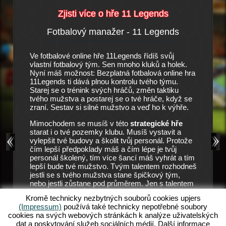
Zjisti více o hře 11 Legends
Fotbalový manažer - 11 Legends
Příbě
y
Ve fotbalové online hře 11Legends řídíš svůj
Je to mal
stního
vlastní fotbalový tým. Sen mnoho kluků a holek.
skoro vů
manažera
Nyní máš možnost: Bezplatná fotbalová online hra
prázdná 
arat. V
11Legends ti dává plnou kontrolu tvého týmu.
dopadnou
é hráče
Starej se o trénink svých hráčů, změn taktiku
trpělivos
tvé
tvého mužstva a postarej se o tvé hráče, když se
velkou š
ly v
zraní. Sestav si silné mužstvo a veď ho k výhře.
Vedení kl
. Protože
pozici m
u mužstvu
Mimochodem se musíš v této
strategické hře
11 Lege
eněz. Hra
starat i o tvé pozemky klubu. Musíš vystavit a
klub dále
e v této
vylepšit tvé budovy a školit tvůj personál. Protože
ře využije
čím lepší předpoklady máš a čím lépe je tvůj
Všechno 
e. Ale
personál školený, tím více šancí máš vyhrát a tím
tréninku 
eři tě v
lepší bude tvé mužstvo. Tvým talentem rozhodneš
zůstali v
 Zde pak
jestli se s tvého mužstva stane špičkový tým,
aby mohl
mužstva.
nebo jestli zůstane pod průměrem. Jen s talentem
zápasy. 
a pilnou prací můžeš slavit tvé úspěchy. Začni hrát
možností
ends,
Kromě technicky nezbytných souborů cookies upjers
tuto bezplatnou a zábavnou fotbalovou online hru!
mužstva
 Chceš
(Impressum)
používá také technicky nepotřebné soubory
Objev nový svět v 11Legends a splň tvé sny o
můžeš do
Tak se
cookies na svých webových stránkách k analýze uživatelských
svém vlastním fotbalovém týmu.
zajistit
dat a poskytování služeb sociálních médií. Další informace