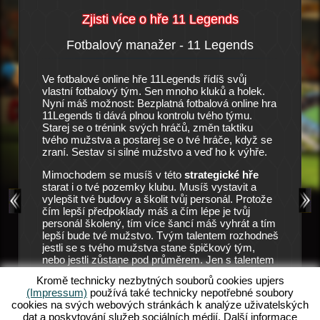
Zjisti více o hře 11 Legends
Fotbalový manažer - 11 Legends
Příbě
y
Ve fotbalové online hře 11Legends řídíš svůj
Je to mal
stního
vlastní fotbalový tým. Sen mnoho kluků a holek.
skoro vů
manažera
Nyní máš možnost: Bezplatná fotbalová online hra
prázdná 
arat. V
11Legends ti dává plnou kontrolu tvého týmu.
dopadnou
é hráče
Starej se o trénink svých hráčů, změn taktiku
trpělivos
tvé
tvého mužstva a postarej se o tvé hráče, když se
velkou š
ly v
zraní. Sestav si silné mužstvo a veď ho k výhře.
Vedení kl
. Protože
pozici m
u mužstvu
Mimochodem se musíš v této
strategické hře
11 Lege
eněz. Hra
starat i o tvé pozemky klubu. Musíš vystavit a
klub dále
e v této
vylepšit tvé budovy a školit tvůj personál. Protože
ře využije
čím lepší předpoklady máš a čím lépe je tvůj
Všechno 
e. Ale
personál školený, tím více šancí máš vyhrát a tím
tréninku 
eři tě v
lepší bude tvé mužstvo. Tvým talentem rozhodneš
zůstali v
 Zde pak
jestli se s tvého mužstva stane špičkový tým,
aby mohl
mužstva.
nebo jestli zůstane pod průměrem. Jen s talentem
zápasy. 
a pilnou prací můžeš slavit tvé úspěchy. Začni hrát
možností
ends,
Kromě technicky nezbytných souborů cookies upjers
tuto bezplatnou a zábavnou fotbalovou online hru!
mužstva
 Chceš
(Impressum)
používá také technicky nepotřebné soubory
Objev nový svět v 11Legends a splň tvé sny o
můžeš do
Tak se
cookies na svých webových stránkách k analýze uživatelských
svém vlastním fotbalovém týmu.
zajistit
dat a poskytování služeb sociálních médií. Další informace