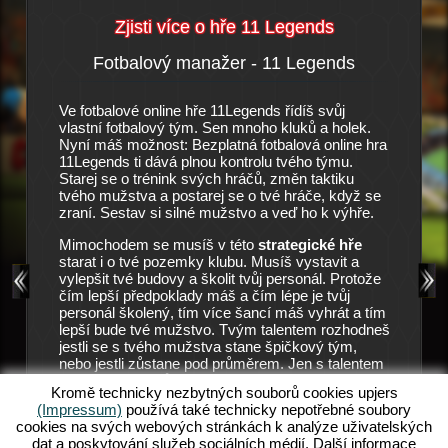
Zjisti více o hře 11 Legends
Fotbalový manažer - 11 Legends
Příbě
y
Ve fotbalové online hře 11Legends řídíš svůj
Je to mal
stního
vlastní fotbalový tým. Sen mnoho kluků a holek.
skoro vů
manažera
Nyní máš možnost: Bezplatná fotbalová online hra
prázdná 
arat. V
11Legends ti dává plnou kontrolu tvého týmu.
dopadnou
é hráče
Starej se o trénink svých hráčů, změn taktiku
trpělivos
tvé
tvého mužstva a postarej se o tvé hráče, když se
velkou š
ly v
zraní. Sestav si silné mužstvo a veď ho k výhře.
Vedení kl
. Protože
pozici m
u mužstvu
Mimochodem se musíš v této
strategické hře
11 Lege
eněz. Hra
starat i o tvé pozemky klubu. Musíš vystavit a
klub dále
e v této
vylepšit tvé budovy a školit tvůj personál. Protože
ře využije
čím lepší předpoklady máš a čím lépe je tvůj
Všechno 
e. Ale
personál školený, tím více šancí máš vyhrát a tím
tréninku 
eři tě v
lepší bude tvé mužstvo. Tvým talentem rozhodneš
zůstali v
 Zde pak
jestli se s tvého mužstva stane špičkový tým,
aby mohl
mužstva.
nebo jestli zůstane pod průměrem. Jen s talentem
zápasy. 
a pilnou prací můžeš slavit tvé úspěchy. Začni hrát
možností
ends,
Kromě technicky nezbytných souborů cookies upjers
tuto bezplatnou a zábavnou fotbalovou online hru!
mužstva
 Chceš
(Impressum)
používá také technicky nepotřebné soubory
Objev nový svět v 11Legends a splň tvé sny o
můžeš do
Tak se
cookies na svých webových stránkách k analýze uživatelských
svém vlastním fotbalovém týmu.
zajistit
dat a poskytování služeb sociálních médií. Další informace