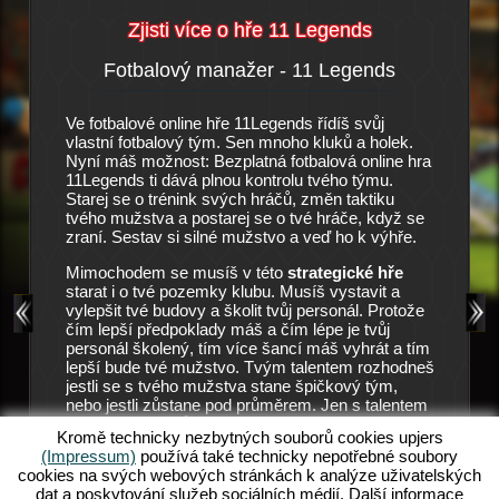
Zjisti více o hře 11 Legends
Fotbalový manažer - 11 Legends
Příbě
y
Ve fotbalové online hře 11Legends řídíš svůj
Je to mal
stního
vlastní fotbalový tým. Sen mnoho kluků a holek.
skoro vů
manažera
Nyní máš možnost: Bezplatná fotbalová online hra
prázdná 
arat. V
11Legends ti dává plnou kontrolu tvého týmu.
dopadnou
é hráče
Starej se o trénink svých hráčů, změn taktiku
trpělivos
tvé
tvého mužstva a postarej se o tvé hráče, když se
velkou š
ly v
zraní. Sestav si silné mužstvo a veď ho k výhře.
Vedení kl
. Protože
pozici m
u mužstvu
Mimochodem se musíš v této
strategické hře
11 Lege
eněz. Hra
starat i o tvé pozemky klubu. Musíš vystavit a
klub dále
e v této
vylepšit tvé budovy a školit tvůj personál. Protože
ře využije
čím lepší předpoklady máš a čím lépe je tvůj
Všechno 
e. Ale
personál školený, tím více šancí máš vyhrát a tím
tréninku 
eři tě v
lepší bude tvé mužstvo. Tvým talentem rozhodneš
zůstali v
 Zde pak
jestli se s tvého mužstva stane špičkový tým,
aby mohl
mužstva.
nebo jestli zůstane pod průměrem. Jen s talentem
zápasy. 
a pilnou prací můžeš slavit tvé úspěchy. Začni hrát
možností
ends,
Kromě technicky nezbytných souborů cookies upjers
tuto bezplatnou a zábavnou fotbalovou online hru!
mužstva
 Chceš
(Impressum)
používá také technicky nepotřebné soubory
Objev nový svět v 11Legends a splň tvé sny o
můžeš do
Tak se
cookies na svých webových stránkách k analýze uživatelských
svém vlastním fotbalovém týmu.
zajistit
dat a poskytování služeb sociálních médií. Další informace