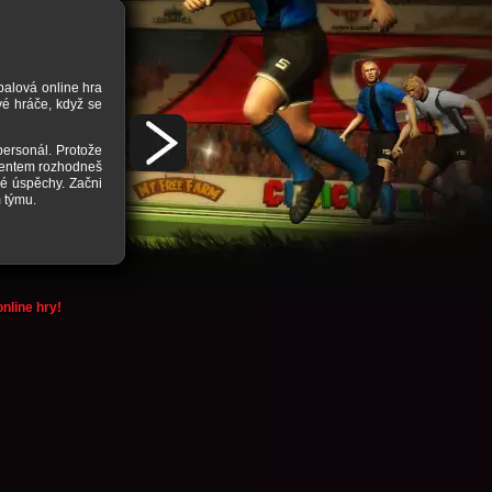
Příběh k fotbalovému online manažeru
balová online hra
Je to malá katastrofa: Místní fotbalový klub se skoro vůbe
vé hráče, když se
dopadnout, tomu tak je. Fanouškům už dochází trpělivost. Inv
Vedení klubu se obrátí na tebe a prosí tě převzít pozici ma
šanci.
 personál. Protože
alentem rozhodneš
Všechno je již připraveno: Postarej se o dostatek tréninku a o 
vé úspěchy. Začni
aby mohli fanoušci tvého mužstva sledovat zápasy. Čím lépe t
 týmu.
klubu. Mimochodem můžeš s penězi si můžeš dokoupit nové hráč
podaří toto mužstvo zachránit. Zkus tvé štěstí a stan se v tét
nline hry!