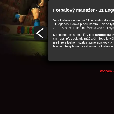
Fotbalový manažer - 11 Le
a musíš se o tvé mužstvo postarat.
Ve fotbalové online hře 11Legends řídíš svů
lubu. Musíš se postarat aby byly v
11Legends ti dává plnou kontrolu tvého tým
t dobrý trénink a vydělat si více
zraní. Sestav si silné mužstvo a veď ho k výh
využije všech možností, ten tuto hru
Mimochodem se musíš v této
strategické 
m. Zde pak rozhoduje síla a taktika
čím lepší předpoklady máš a čím lépe je tvů
jestli se s tvého mužstva stane špičkový tý
skvělé
online hry
od Upjers? Tak se
hrát tuto bezplatnou a zábavnou fotbalovou 
Podpora