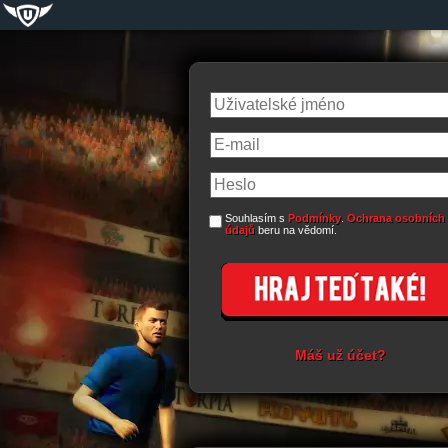
Souhlasím s
Podmínky
.
Ochrana osobních
údajů
beru na vědomí.
Máš už účet?